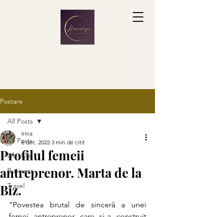
Postare
All Posts
Irina
All Posts
6 dec. 2022
3 min de citit
Profilul femeii
Lifestyle
antreprenor. Marta de la
Business
Travel
Biz.
"Povestea brutal de sinceră a unei 
femei antreprenor care și-a construit 