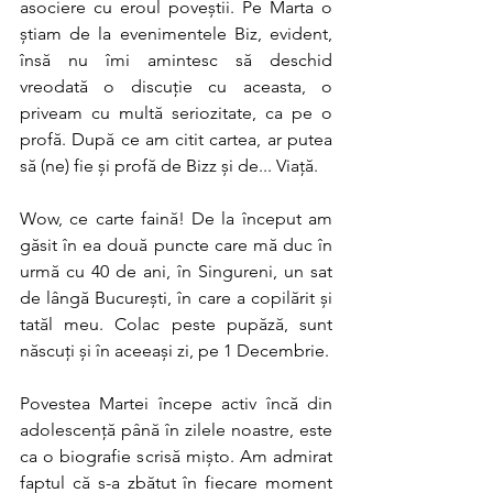
asociere cu eroul poveștii. Pe Marta o 
știam de la evenimentele Biz, evident, 
însă nu îmi amintesc să deschid 
vreodată o discuție cu aceasta, o 
priveam cu multă seriozitate, ca pe o 
profă. După ce am citit cartea, ar putea 
să (ne) fie și profă de Bizz și de... Viață.
Wow, ce carte faină! De la început am 
găsit în ea două puncte care mă duc în 
urmă cu 40 de ani, în Singureni, un sat 
de lângă București, în care a copilărit și 
tatăl meu. Colac peste pupăză, sunt 
născuți și în aceeași zi, pe 1 Decembrie.
Povestea Martei începe activ încă din 
adolescență până în zilele noastre, este 
ca o biografie scrisă mișto. Am admirat 
faptul că s-a zbătut în fiecare moment 