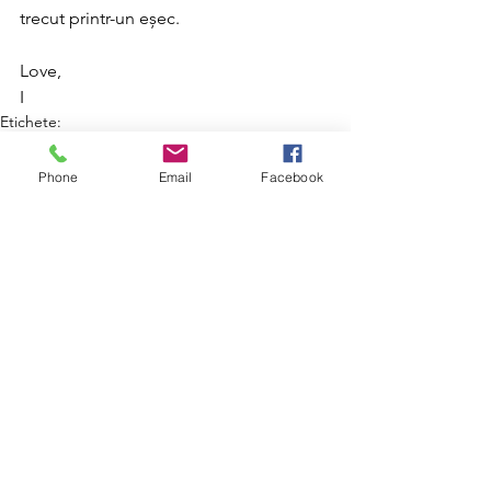
trecut printr-un eșec.
Love,
I
Etichete:
afaceri
curaj
business
vulnerabilitate
femei in afaceri
antreprenoriat
esec
zilele biz
marta usurelu
Phone
Email
Facebook
Business
Afișează-le pe toate
Postări recente