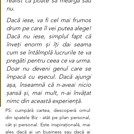
realist că poate să meargă sau 
nu.
Dacă iese, va fi cel mai frumos 
drum pe care îl vei putea alege! 
Dacă nu iese, simplul fapt că 
înveți enorm și îți dai seama 
cum se întâlmplă lucrurile te va 
pregăti pentru ceea ce va urma. 
Doar nu deveni genul care se 
împacă cu eșecul. Dacă ajungi 
așa, înseamnă că n-aveai nicio 
șansă și, mai mult, n-ai învățat 
nimc din această experiență.
PS: cumpără cartea, descoperă omul 
din spatele Biz - atât pe plan personal, 
cât și personal. Este inspirațională, mai 
ales dacă ai un business sau dacă ai 