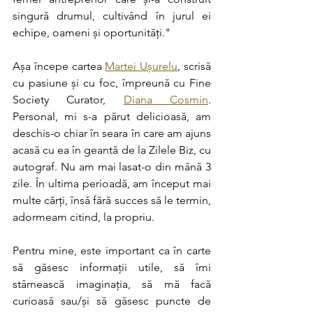
singură drumul, cultivând în jurul ei 
echipe, oameni și oportunități."
Așa începe cartea 
Martei Ușurelu
, scrisă 
cu pasiune și cu foc, împreună cu Fine 
Society Curator, 
Diana Cosmin
. 
Personal, mi s-a părut delicioasă, am 
deschis-o chiar în seara în care am ajuns 
acasă cu ea în geantă de la Zilele Biz, cu 
autograf. Nu am mai lasat-o din mână 3 
zile. În ultima perioadă, am început mai 
multe cărți, însă fără succes să le termin, 
adormeam citind, la propriu. 
Pentru mine, este important ca în carte 
să găsesc informații utile, să îmi 
stârnească imaginația, să mă facă 
curioasă sau/și să găsesc puncte de 