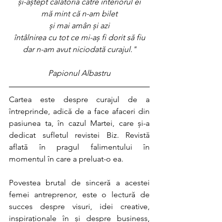
și-aștept călătoria către interiorul ei
mă mint că n-am bilet
și mai amân și azi
întâlnirea cu tot ce mi-aș fi dorit să fiu
dar n-am avut niciodată curajul."
Papionul Albastru
Cartea este despre curajul de a 
întreprinde, adică de a face afaceri din 
pasiunea ta, în cazul Martei, care și-a 
dedicat sufletul revistei Biz. Revistă 
aflată în pragul falimentului în 
momentul în care a preluat-o ea.
Povestea brutal de sinceră a acestei 
femei antreprenor, este o lectură de 
succes despre visuri, idei creative, 
inspiraționale în și despre business, 