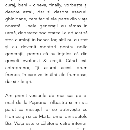
curaj, bani - cineva, finally, vorbește și 
despre asta!, dar și despre eșecuri, 
ghinioane, care fac și ele parte din viața 
noastră. Unele generații au rămas în 
urmă, deoarece societatea i-a educat să 
stea cuminți în banca lor, alții nu au stat 
și au devenit mentori pentru noile 
generații, pentru că au înțeles că din 
greșeli evoluezi & crești. Când ești 
antreprenor, îți asumi acest drum 
frumos, în care vei întâlni zile frumoase, 
dar și zile gri.
Am primit versurile de mai sus pe e-
mail de la Papionul Albastru și mi s-a 
părut că mesajul lor se potrivește cu 
Homesign și cu Marta, omul din spatele 
Biz. Viața este o călătorie către interior, 