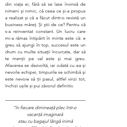
din viața ei, fără să se lase învinsă de 
nimeni și nimic, că ceea ce și-a propus 
a realizat și că a făcut dintr-o revistă un 
business măreț. Și știi de ce? Pentru că 
s-a reinventat constant. Un lucru care 
mi-a rămas întipărit în minte este că: e 
greu să ajungi în top, succesul este un 
drum cu multe situații încurcate, dar să 
te menții pe val este și mai greu. 
Afacerea se dezvoltă, iar odată cu ea și 
nevoile echipei, timpurile se schimbă și 
este nevoie să ții pasul, altfel vinzi tot, 
închizi ușile și pui zăvorul definitiv.
"în fiecare dimineață plec într-o 
vacanță imaginară 
stau cu bagajul lângă inimă