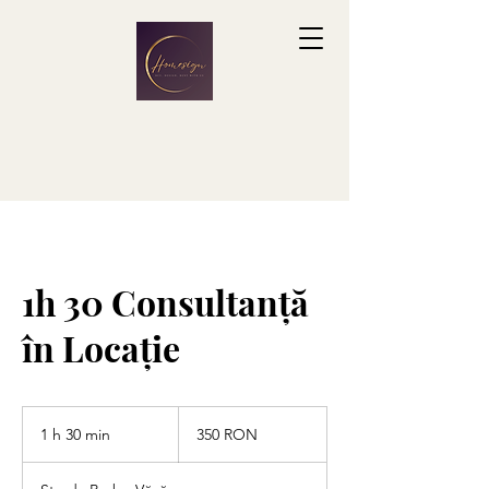
1h 30 Consultanță
în Locație
350
de
1 h 30 min
1
350 RON
lei
românești
3
0