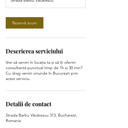
Strada Barbu Văcărescu
m
i
n
Rezervă acum
Descrierea serviciului
Vrei să venim în locația ta și să îți oferim
consultantă punctual timp de 1h și 30 min?
Cu drag venim oriunde în București prin
acest serviciu.
Detalii de contact
Strada Barbu Văcărescu 313, Bucharest,
Romania