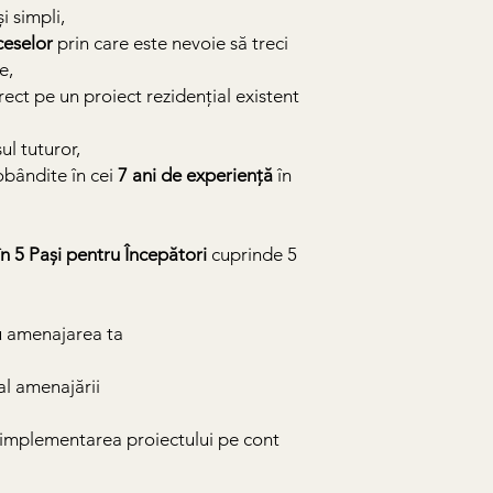
i simpli,
ceselor
prin care este nevoie să treci
e,
rect pe un proiect rezidențial existent
sul tuturor,
dobândite în cei
7 ani de experiență
în
n 5 Pași pentru Începători
cuprinde 5
ru amenajarea ta
al amenajării
ru implementarea proiectului pe cont