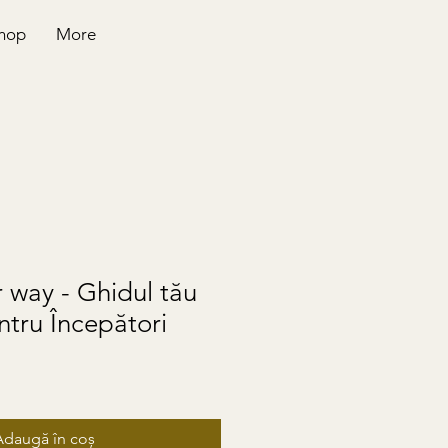
hop
More
 way - Ghidul tău
ntru Începători
Adaugă în coș