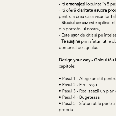
- Îți
amenajezi
locuința în 5 paș
- Îți oferă
claritate asupra pro
pentru a crea casa visurilor tal
-
Studiul de caz
este aplicat di
din portofoliul nostru,
- Este
ușor
de citit și pe înțele
-
Te susține
prin sfaturi utile 
domeniul designului.
Design your way - Ghidul tău î
capitole:
• Pasul 1 - Alege un stil pent
• Pasul 2 - Firul roșu
• Pasul 3 - Realizează un plan 
• Pasul 4 - Bugetează
• Pasul 5 - Sfaturi utile pent
propriu